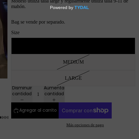
Modelo utiliza talla large y regularmente utiliza talla 9-11 de
mahón.
Bag se vende por separado.
Size
SMALL
MEDIUM
LARGE
Disminuir
Aumentar
cantidad
cantidad
Agregar al carrito
Más opciones de pago